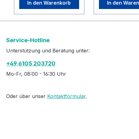
In den Warenkorb
In den Ware
dem 15. August wird sich
Bestandteile des
der Inhalt und der Preis
Verhütungsmittel
des Koffers verändern.
können bei Ausl
Anschauliches
von der Aufstell
Lehrmaterial zur
abweichen, da e
Service-Hotline
Sexualaufklärung in
Anschauungsmate
Unterstützung und Beratung unter:
Schulen, in der
aktualisiert oder
außerschulischen
andere Produkte 
+49 6105 203720
Jugendarbeit und der
werden. Bestandt
Erwachsenenbildung.
Nachfüllsets:Kla
Mo-Fr, 08:00 - 16:30 Uhr
Das Lehrmaterial kann
Kondome Holzpe
nachbestellt werden. In
ale (IUD)Poster 
den Unterlagen befinden
„Pillenpackunge
Oder über unser
Kontaktformular
.
sich
(1961bis 2011)Ca
Anwendungshinweise
DiaphragmaCaya
und Adressen zum
(Diaphragma
Bezug kostenloser Info-
Gel) Applikator f
Broschüren für den
Gel Tabellen und