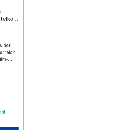
r
telkoff
s der
erreich
tim-
en,
n können
koffer
Rechnung
zgl.
senden
g an
m.de Die