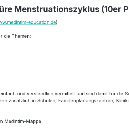
üre Menstruationszyklus (10er P
w.medintim-education.de
)
r die Themen:
e einfach und verständlich vermittelt und sind damit für di
nn zusätzlich in Schulen, Familienplanungszentren, Klini
in Medintim-Mappe