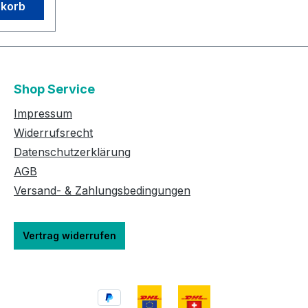
nkorb
koffers
ieferung
ung
inzelne
Shop Service
rialien
 durch
Impressum
ersetzt
Widerrufsrecht
eile des
Datenschutzerklärung
ssensatz
AGB
nisSpir
Versand- & Zahlungsbedingungen
der
n“
ya
Vertrag widerrufen
 Gel
ür