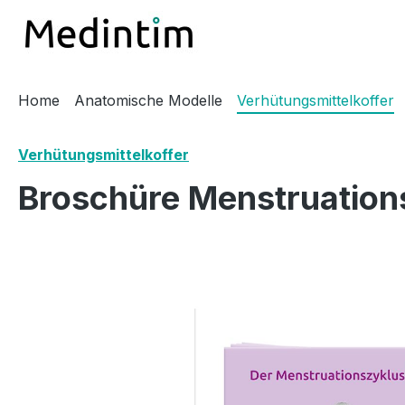
m Hauptinhalt springen
Zur Suche springen
Zur Hauptnavigation springen
Home
Anatomische Modelle
Verhütungsmittelkoffer
Verhütungsmittelkoffer
Broschüre Menstruation
Bildergalerie überspringen