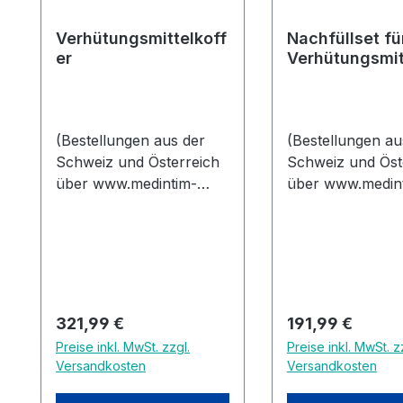
Verhütungsmittelkoff
Nachfüllset fü
er
Verhütungsmit
er
(Bestellungen aus der
(Bestellungen au
Schweiz und Österreich
Schweiz und Öst
über www.medintim-
über www.medin
education.de) HINWEIS:
education.de) HINWEIS:
Schulen, Behörden,
Schulen, Behörd
Vereine und
Vereine und
Beratungsstellen in
Beratungsstelle
Deutschland können den
den
Verhütungsmittelkoffer
Verhütungsmittel
Regulärer Preis:
Regulärer Preis:
321,99 €
191,99 €
per E-Mail auf Rechnung
per E-Mail auf 
Preise inkl. MwSt. zzgl.
Preise inkl. MwSt. z
bestellen. Bitte senden
bestellen. Bitte 
Versandkosten
Versandkosten
Sie die Bestellung an
Sie die Bestellun
service@medintim.de. Ab
service@medinti