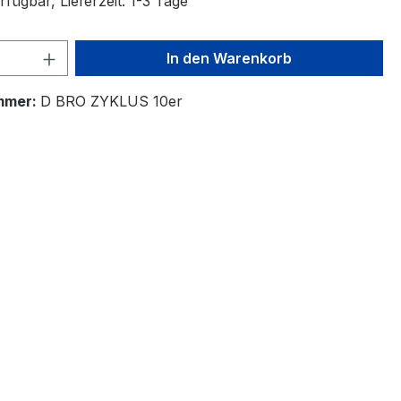
fügbar, Lieferzeit: 1-3 Tage
 Anzahl: Gib den gewünschten Wert ein 
In den Warenkorb
mmer:
D BRO ZYKLUS 10er