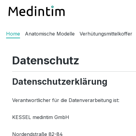
m Hauptinhalt springen
Zur Suche springen
Zur Hauptnavigation springen
Home
Anatomische Modelle
Verhütungsmittelkoffer
Datenschutz
Datenschutzerklärung
Verantwortlicher für die Datenverarbeitung ist:
KESSEL medintim GmbH
Nordendstraße 82-84