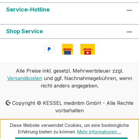
Bereiche des männlichen Genitals. Alle
Modelle können in der ärztlichen Praxis,
Service-Hotline
im Schulunterricht, in der Jugendarbeit
und an Universitäten zur Aufklärung
Shop Service
eingesetzt werden. Mit feuchtem Tuch
und milder Seife reinigen. MaterialSilikon
Alle Preise inkl. gesetzl. Mehrwertsteuer zzgl.
Versandkosten
und ggf. Nachnahmegebühren, wenn
nicht anders angegeben.
Copyright © KESSEL medintim GmbH - Alle Rechte
vorbehalten
Diese Website verwendet Cookies, um eine bestmögliche
Erfahrung bieten zu können.
Mehr Informationen ...